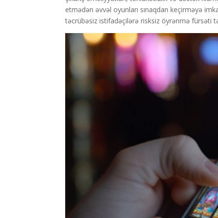
etmədən əvvəl oyunları sınaqdan keçirməyə imk
təcrübəsiz istifadəçilərə risksiz öyrənmə fürsəti t