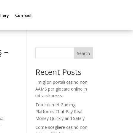
llery
Contact
ş –
Search
Recent Posts
I migliori portali casino non
AAMS per giocare online in
tutta sicurezza
Top Internet Gaming
Platforms That Pay Real
və
Money Quickly and Safely
ə
Come scegliere casinò non