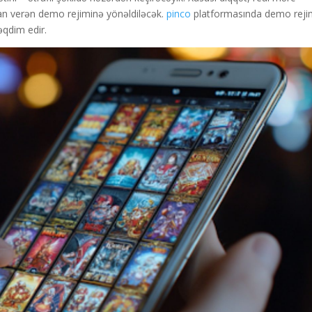
an verən demo rejiminə yönəldiləcək.
pinco
platformasında demo reji
əqdim edir.