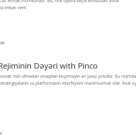
ciət etmək mümkündür. Bu, real oyuna keçid etməzdən əvvəl
ə imkan verir.
dir
ejiminin Dəyəri with Pinco
vəsait riski olmadan sınaqdan keçirməyin ən yaxşı yoludur. Bu rejimd
 strategiyalarını və platformanın interfeysini mənimsəmək olar. Real 
ir