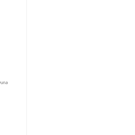
ə
oyuna