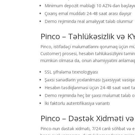
Minimum depozit məbləği 10 AZN-dən başlayı
Çıxarış emal müddəti 24-48 saat arası dəyişir
Demo rejimində real əməliyyat tələb olunmur
Pinco – Təhlükəsizlik və K
Pinco, istifadəçi məlumatlarını qorumaq üçün müa
Customer) prosesi, hesabın təhlükəsizliyini təm
mümkün olmasa da, onun əhəmiyyətini anlamaq
SSL şifrələmə texnologiyası
Şəxsi sənədlərin yoxlanılması (şəxsiyyət vəsiqə
Hesabın təsdiqlənməsi üçün 24-48 saat vaxt tə
Demo rejimində heç bir şəxsi məlumat tələb 
İki faktorlu autentifikasiya variantı
Pinco – Dəstək Xidməti və 
Pinco-nun dəstək xidməti, 7/24 canlı söhbət və e-