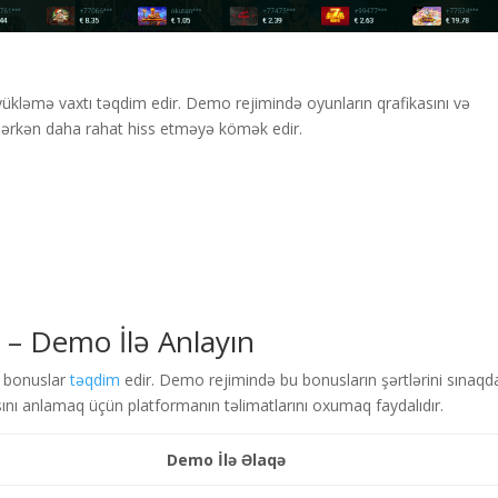
i yükləmə vaxtı təqdim edir. Demo rejimində oyunların qrafikasını və
ərkən daha rahat hiss etməyə kömək edir.
 – Demo İlə Anlayın
f bonuslar
təqdim
edir. Demo rejimində bu bonusların şərtlərini sınaqd
ı anlamaq üçün platformanın təlimatlarını oxumaq faydalıdır.
Demo İlə Əlaqə