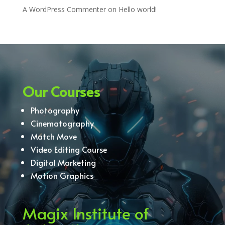
A WordPress Commenter
on
Hello world!
Our Courses
Photography
Cinematography
Match Move
Video Editing Course
Digital Marketing
Motion Graphics
Magix Institute of