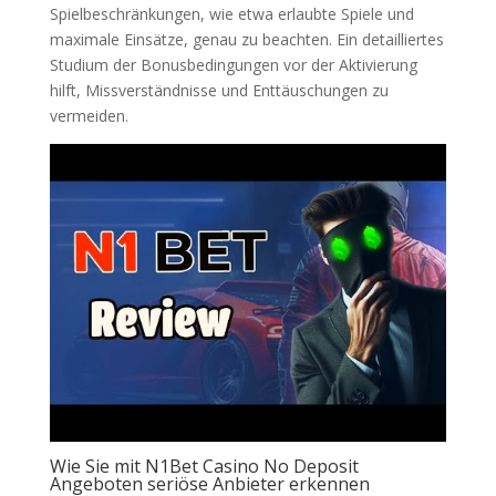
Spielbeschränkungen, wie etwa erlaubte Spiele und
maximale Einsätze, genau zu beachten. Ein detailliertes
Studium der Bonusbedingungen vor der Aktivierung
hilft, Missverständnisse und Enttäuschungen zu
vermeiden.
Wie Sie mit N1Bet Casino No Deposit
Angeboten seriöse Anbieter erkennen