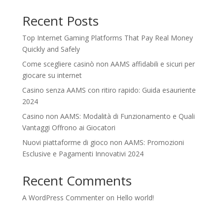
Recent Posts
Top Internet Gaming Platforms That Pay Real Money
Quickly and Safely
Come scegliere casinò non AAMS affidabili e sicuri per
giocare su internet
Casino senza AAMS con ritiro rapido: Guida esauriente
2024
Casino non AAMS: Modalità di Funzionamento e Quali
Vantaggi Offrono ai Giocatori
Nuovi piattaforme di gioco non AAMS: Promozioni
Esclusive e Pagamenti Innovativi 2024
Recent Comments
A WordPress Commenter
on
Hello world!