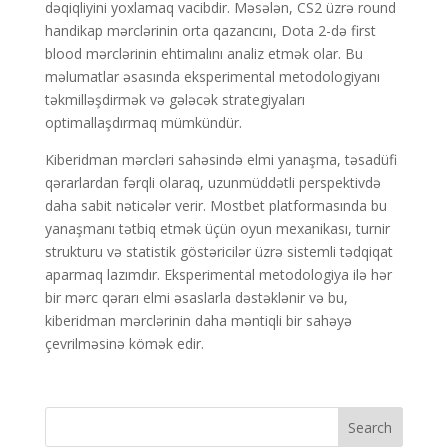
dəqiqliyini yoxlamaq vacibdir. Məsələn, CS2 üzrə round
handikap mərclərinin orta qazancını, Dota 2-də first
blood mərclərinin ehtimalını analiz etmək olar. Bu
məlumatlar əsasında eksperimental metodologiyanı
təkmilləşdirmək və gələcək strategiyaları
optimallaşdırmaq mümkündür.
Kiberidman mərcləri sahəsində elmi yanaşma, təsadüfi
qərarlardan fərqli olaraq, uzunmüddətli perspektivdə
daha sabit nəticələr verir. Mostbet platformasında bu
yanaşmanı tətbiq etmək üçün oyun mexanikası, turnir
strukturu və statistik göstəricilər üzrə sistemli tədqiqat
aparmaq lazımdır. Eksperimental metodologiya ilə hər
bir mərc qərarı elmi əsaslarla dəstəklənir və bu,
kiberidman mərclərinin daha məntiqli bir sahəyə
çevrilməsinə kömək edir.
Search