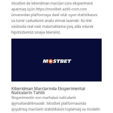
Mostbet-də kiberidman mərcləri üzrə eksperiment
aparmaq üçün https://mostbet-az90-com.com
ünvanından platformaya daxil olub oyun statistikasını
və turnir cədvəllərini analiz etmək lazımdır. Bu link
vasitəsilə real vaxt məlumatlarına çıxış əldə edərək
hipotezlərinizi sınaya bilərsiniz.
Kiberidman Mərclərində Eksperimental
Nəticələrin Təhlili
Eksperimentin son mərhələsi nəticələrin
qiymətləndirilməsidir. Mostbet platformasında
qoyulmuş mərclərin statistikasını toplamaq və modelin