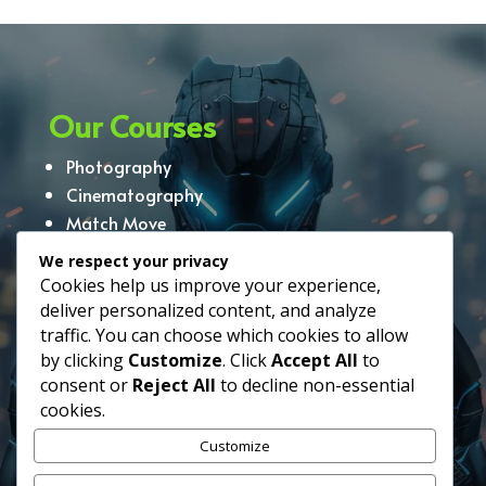
Our Courses
Photography
Cinematography
Match Move
Video Editing Course
We respect your privacy
Digital Marketing
Cookies help us improve your experience,
Motion Graphics
deliver personalized content, and analyze
traffic. You can choose which cookies to allow
by clicking
Customize
. Click
Accept All
to
Magix Institute of
consent or
Reject All
to decline non-essential
cookies.
Animation
Customize
Address : 2nd Floor, Shalimar Tower, Shalimar