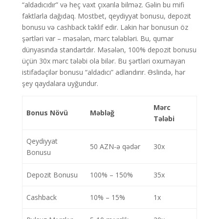
“aldadıcıdır” və heç vaxt çıxarıla bilməz. Gəlin bu mifi
faktlarla dağıdaq. Mostbet, qeydiyyat bonusu, depozit
bonusu və cashback təklif edir. Lakin hər bonusun öz
şərtləri var – məsələn, mərc tələbləri. Bu, qumar
dünyasında standartdır. Məsələn, 100% depozit bonusu
üçün 30x mərc tələbi ola bilər. Bu şərtləri oxumayan
istifadəçilər bonusu “aldadıcı” adlandırır. Əslində, hər
şey qaydalara uyğundur.
Mərc
Bonus Növü
Məbləğ
Tələbi
Qeydiyyat
50 AZN-ə qədər
30x
Bonusu
Depozit Bonusu
100% – 150%
35x
Cashback
10% – 15%
1x