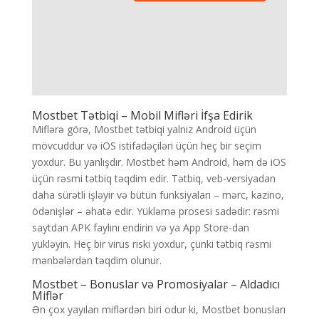
Mostbet Tətbiqi – Mobil Mifləri İfşa Edirik
Miflərə görə, Mostbet tətbiqi yalnız Android üçün
mövcuddur və iOS istifadəçiləri üçün heç bir seçim
yoxdur. Bu yanlışdır. Mostbet həm Android, həm də iOS
üçün rəsmi tətbiq təqdim edir. Tətbiq, veb-versiyadan
daha sürətli işləyir və bütün funksiyaları – mərc, kazino,
ödənişlər – əhatə edir. Yükləmə prosesi sadədir: rəsmi
saytdan APK faylını endirin və ya App Store-dan
yükləyin. Heç bir virus riski yoxdur, çünki tətbiq rəsmi
mənbələrdən təqdim olunur.
Mostbet – Bonuslar və Promosiyalar – Aldadıcı
Miflər
Ən çox yayılan miflərdən biri odur ki, Mostbet bonusları