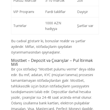
Pulsuz Mərclər
5-10 mərclik
20x
VIP Proqramı
Fərdi təkliflər
Dəyişir
1000 AZN
Turnirlər
Şərtlər var
hədiyyə
Bu cədvəl göstərir ki, bonuslar realdır və şərtlər
aydındır. Miflər, istifadəçilərin qaydaları
öyrənməməsindən qaynaqlanır.
Mostbet – Depozit və Çıxarışlar – Pul İtirmək
Mifi
Bir çox istifadəçi “Mostbet pulumu vermir” deyə iddia
edir. Bu mif, adətən, KYC (müştəri tanıma) prosesini
tamamlamayan istifadəçilərdən gəlir. Mostbet,
təhlükəsizlik üçün bütün istifadəçilərin şəxsiyyətini
təsdiqləməsini tələb edir. Depozitlər dərhal hesaba
yazılır, çıxarışlar isə 24-48 saat ərzində emal olunur.
Ödəniş üsullarına bank kartları, elektron pulqabılar
(məsələn, Visa, Mastercard, Perfect Money) daxildir.