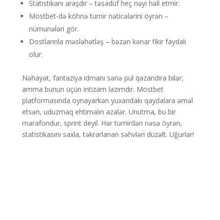
Statistikanı araşdır – təsadüf heç nəyi həll etmir.
Mostbet-də köhnə turnir nəticələrini öyrən –
nümunələri gör.
Dostlarınla məsləhətləş – bəzən kənar fikir faydalı
olur.
Nəhayət, fantaziya idmanı sənə pul qazandıra bilər,
amma bunun üçün intizam lazımdır. Mostbet
platformasında oynayarkən yuxarıdakı qaydalara əməl
etsən, uduzmaq ehtimalın azalar. Unutma, bu bir
marafondur, sprint deyil. Hər turnirdən nəsə öyrən,
statistikasını saxla, təkrarlanan səhvləri düzəlt. Uğurlar!