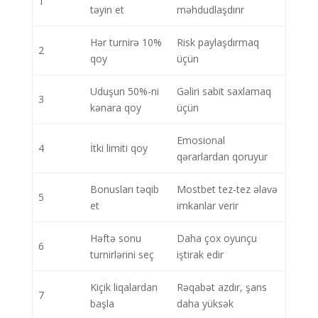
1
təyin et
məhdudlaşdırır
Hər turnirə 10%
Risk paylaşdırmaq
2
qoy
üçün
Uduşun 50%-ni
Gəliri sabit saxlamaq
3
kənara qoy
üçün
Emosional
4
İtki limiti qoy
qərarlardan qoruyur
Bonusları təqib
Mostbet tez-tez əlavə
5
et
imkanlar verir
Həftə sonu
Daha çox oyunçu
6
turnirlərini seç
iştirak edir
Kiçik liqalardan
Rəqabət azdır, şans
7
başla
daha yüksək