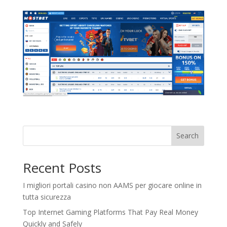
Search
Recent Posts
I migliori portali casino non AAMS per giocare online in
tutta sicurezza
Top Internet Gaming Platforms That Pay Real Money
Quickly and Safely