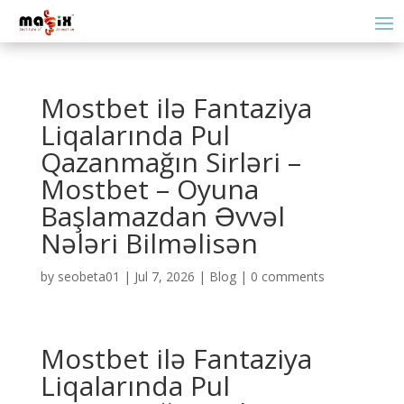
Mostbet ilə Fantaziya
Liqalarında Pul
Qazanmağın Sirləri –
Mostbet – Oyuna
Başlamazdan Əvvəl
Nələri Bilməlisən
by
seobeta01
|
Jul 7, 2026
|
Blog
|
0 comments
Mostbet ilə Fantaziya
Liqalarında Pul