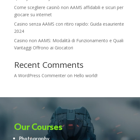
Come scegliere casinò non AAMS affidabili e sicuri per
giocare su internet
Casino senza AAMS con ritiro rapido: Guida esauriente
2024
Casino non AAMS: Modalità di Funzionamento e Quali
Vantaggi Offrono ai Giocatori
Recent Comments
A WordPress Commenter
on
Hello world!
Our Courses
Photography