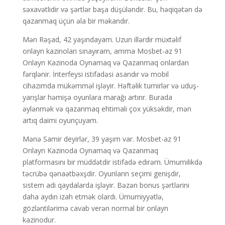
səxavətlidir və şərtlər başa düşüləndir. Bu, həqiqətən də
qazanmaq üçün əla bir məkandır.
Mən Rəşad, 42 yaşındayam. Uzun illərdir müxtəlif
onlayn kazinoları sınayıram, amma Mosbet-az 91
Onlayn Kazinoda Oynamaq və Qazanmaq onlardan
fərqlənir. İnterfeysi istifadəsi asandır və mobil
cihazımda mükəmməl işləyir. Həftəlik turnirlər və uduş-
yarışlar həmişə oyunlara marağı artırır. Burada
əylənmək və qazanmaq ehtimalı çox yüksəkdir, mən
artıq daimi oyunçuyam.
Mənə Samir deyirlər, 39 yaşım var. Mosbet-az 91
Onlayn Kazinoda Oynamaq və Qazanmaq
platformasını bir müddətdir istifadə edirəm. Ümumilikdə
təcrübə qənaətbəxşdir. Oyunların seçimi genişdir,
sistem adi qaydalarda işləyir. Bəzən bonus şərtlərini
daha aydın izah etmək olardı. Ümumiyyətlə,
gözləntilərimə cavab verən normal bir onlayn
kazinodur.