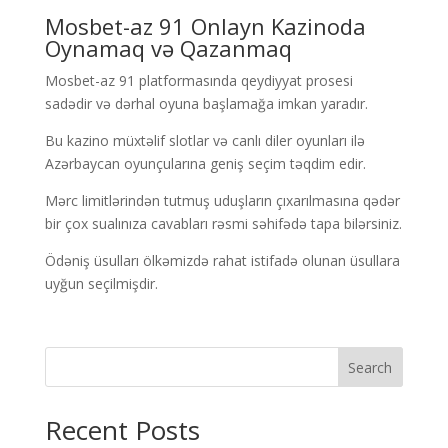
Mosbet-az 91 Onlayn Kazinoda
Oynamaq və Qazanmaq
Mosbet-az 91 platformasında qeydiyyat prosesi
sadədir və dərhal oyuna başlamağa imkan yaradır.
Bu kazino müxtəlif slotlar və canlı diler oyunları ilə
Azərbaycan oyunçularına geniş seçim təqdim edir.
Mərc limitlərindən tutmuş uduşların çıxarılmasına qədər
bir çox sualınıza cavabları rəsmi səhifədə tapa bilərsiniz.
Ödəniş üsulları ölkəmizdə rahat istifadə olunan üsullara
uyğun seçilmişdir.
Search
Recent Posts