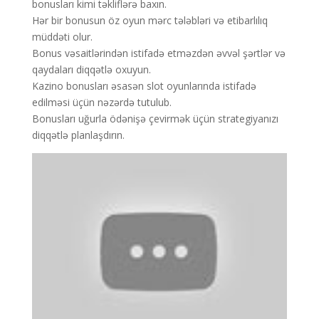
bonusları kimi təkliflərə baxın.
Hər bir bonusun öz oyun mərc tələbləri və etibarlılıq
müddəti olur.
Bonus vəsaitlərindən istifadə etməzdən əvvəl şərtlər və
qaydaları diqqətlə oxuyun.
Kazino bonusları əsasən slot oyunlarında istifadə
edilməsi üçün nəzərdə tutulub.
Bonusları uğurla ödənişə çevirmək üçün strategiyanızı
diqqətlə planlaşdırın.