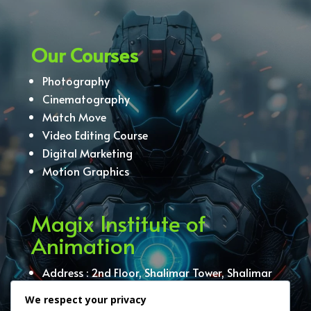
Our Courses
Photography
Cinematography
Match Move
Video Editing Course
Digital Marketing
Motion Graphics
Magix Institute of
Animation
Address : 2nd Floor, Shalimar Tower, Shalimar
Chowk Nashik.
We respect your privacy
Phone : +91 90286 85114