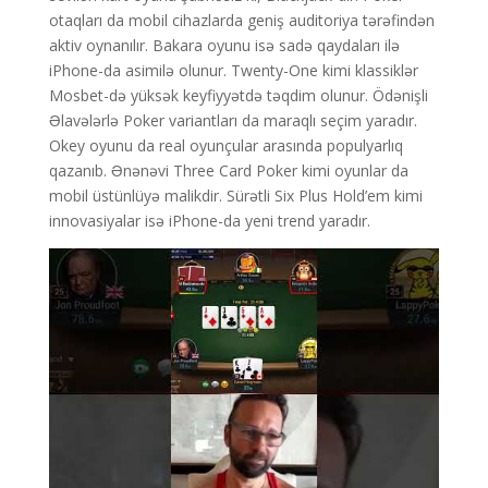
otaqları da mobil cihazlarda geniş auditoriya tərəfindən
aktiv oynanılır. Bakara oyunu isə sadə qaydaları ilə
iPhone-da asimilə olunur. Twenty-One kimi klassiklər
Mosbet-də yüksək keyfiyyətdə təqdim olunur. Ödənişli
Əlavələrlə Poker variantları da maraqlı seçim yaradır.
Okey oyunu da real oyunçular arasında populyarlıq
qazanıb. Ənənəvi Three Card Poker kimi oyunlar da
mobil üstünlüyə malikdir. Sürətli Six Plus Hold’em kimi
innovasiyalar isə iPhone-da yeni trend yaradır.