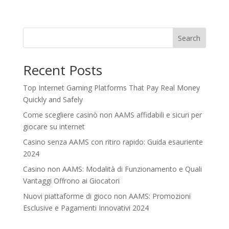
Search
Recent Posts
Top Internet Gaming Platforms That Pay Real Money
Quickly and Safely
Come scegliere casinò non AAMS affidabili e sicuri per
giocare su internet
Casino senza AAMS con ritiro rapido: Guida esauriente
2024
Casino non AAMS: Modalità di Funzionamento e Quali
Vantaggi Offrono ai Giocatori
Nuovi piattaforme di gioco non AAMS: Promozioni
Esclusive e Pagamenti Innovativi 2024