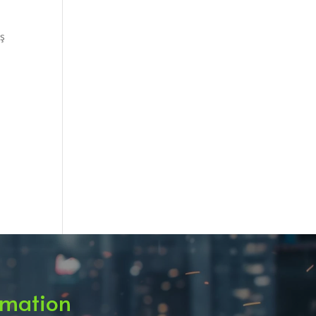
iş
imation