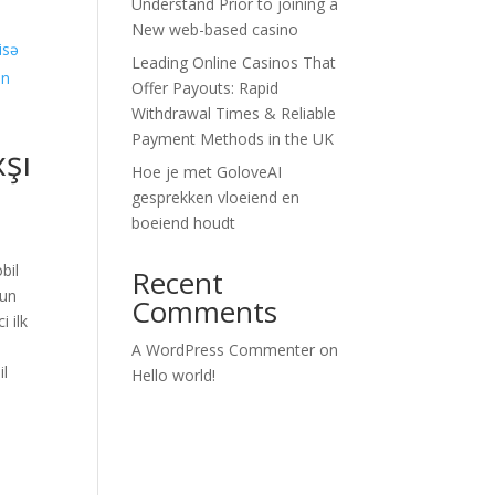
Understand Prior to joining a
New web-based casino
isə
Leading Online Casinos That
un
Offer Payouts: Rapid
Withdrawal Times & Reliable
Payment Methods in the UK
şı
Hoe je met GoloveAI
gesprekken vloeiend en
boeiend houdt
bil
Recent
yun
Comments
i ilk
A WordPress Commenter
on
il
Hello world!