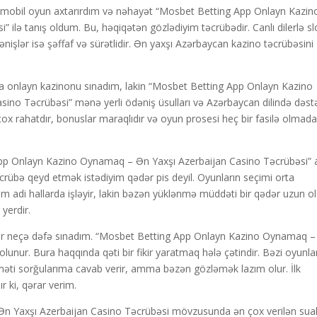
mobil oyun axtarırdım və nəhayət “Mosbet Betting App Onlayn Kazin
ilə tanış oldum. Bu, həqiqətən gözlədiyim təcrübədir. Canlı dilerlə sl
nişlər isə şəffaf və sürətlidir. Ən yaxşı Azərbaycan kazino təcrübəsini
da onlayn kazinonu sınadım, lakin “Mosbet Betting App Onlayn Kazino
sino Təcrübəsi” mənə yerli ödəniş üsulları və Azərbaycan dilində dəst
ysi çox rahatdır, bonuslar maraqlıdır və oyun prosesi heç bir fasilə olmad
App Onlayn Kazino Oynamaq – Ən Yaxşı Azerbaijan Casino Təcrübəsi” a
rübə qeyd etmək istədiyim qədər pis deyil. Oyunların seçimi orta
em adi hallarda işləyir, lakin bəzən yüklənmə müddəti bir qədər uzun o
yerdir.
 bir neçə dəfə sınadım. “Mosbet Betting App Onlayn Kazino Oynamaq 
unur. Bura haqqında qəti bir fikir yaratmaq hələ çətindir. Bəzi oyunla
xidməti sorğularıma cavab verir, amma bəzən gözləmək lazım olur. İlk
r ki, qərar verim.
 Yaxşı Azerbaijan Casino Təcrübəsi mövzusunda ən çox verilən sual