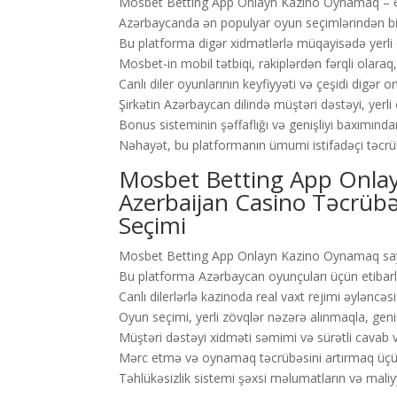
Mosbet Betting App Onlayn Kazino Oynamaq – Ən
Azərbaycanda ən populyar oyun seçimlərindən bir
Bu platforma digər xidmətlərlə müqayisədə yerli ö
Mosbet-in mobil tətbiqi, rakiplərdən fərqli olaraq,
Canlı diler oyunlarının keyfiyyəti və çeşidi digər 
Şirkətin Azərbaycan dilində müştəri dəstəyi, yerli
Bonus sisteminin şəffaflığı və genişliyi baxımınd
Nəhayət, bu platformanın ümumi istifadəçi təcrübə
Mosbet Betting App Onla
Azerbaijan Casino Təcrübə
Seçimi
Mosbet Betting App Onlayn Kazino Oynamaq say
Bu platforma Azərbaycan oyunçuları üçün etibarlı v
Canlı dilerlərlə kazinoda real vaxt rejimi əyləncəs
Oyun seçimi, yerli zövqlər nəzərə alınmaqla, geni
Müştəri dəstəyi xidməti səmimi və sürətli cavab ve
Mərc etmə və oynamaq təcrübəsini artırmaq üç
Təhlükəsizlik sistemi şəxsi məlumatların və maliy