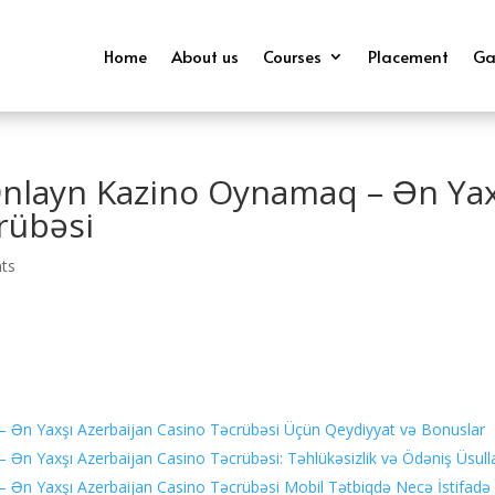
Home
About us
Courses
Placement
Ga
nlayn Kazino Oynamaq – Ən Yax
rübəsi
ts
 Ən Yaxşı Azerbaijan Casino Təcrübəsi Üçün Qeydiyyat və Bonuslar
n Yaxşı Azerbaijan Casino Təcrübəsi: Təhlükəsizlik və Ödəniş Üsulla
Ən Yaxşı Azerbaijan Casino Təcrübəsi Mobil Tətbiqdə Necə İstifadə