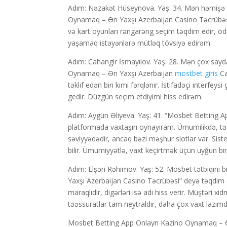
Adım: Nəzakət Hüseynova. Yaş: 34. Mən həmişə 
Oynamaq – Ən Yaxşı Azerbaijan Casino Təcrübəsi” 
və kart oyunları rəngarəng seçim təqdim edir, ödə
yaşamaq istəyənlərə mütləq tövsiyə edirəm.
Adım: Cahangir İsmayılov. Yaş: 28. Mən çox say
Oynamaq – Ən Yaxşı Azerbaijan
mostbet giris
Ca
təklif edən biri kimi fərqlənir. İstifadəçi interfe
gedir. Düzgün seçim etdiyimi hiss edirəm.
Adım: Aygün Əliyeva. Yaş: 41. “Mosbet Betting 
platformada vaxtaşırı oynayıram. Ümumilikdə, təc
səviyyədədir, ancaq bəzi məşhur slotlar var. Sist
bilir. Ümumiyyətlə, vaxt keçirtmək üçün uyğun bir 
Adım: Elşən Rəhimov. Yaş: 52. Mosbet tətbiqini
Yaxşı Azerbaijan Casino Təcrübəsi” deyə təqdim ol
maraqlıdır, digərləri isə adi hiss verir. Müştəri 
təəssüratlar tam neytraldır, daha çox vaxt lazımdı
Mosbet Betting App Onlayn Kazino Oynamaq – Ən