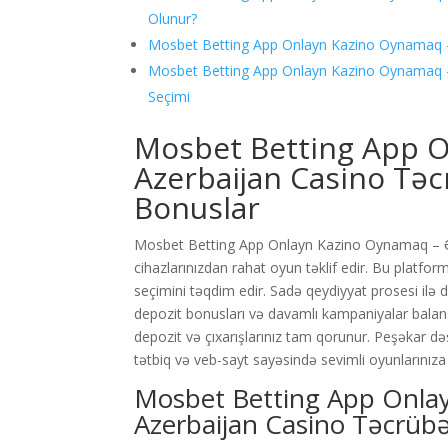
Olunur?
Mosbet Betting App Onlayn Kazino Oynamaq – 
Mosbet Betting App Onlayn Kazino Oynamaq – 
Seçimi
Mosbet Betting App O
Azerbaijan Casino Təc
Bonuslar
Mosbet Betting App Onlayn Kazino Oynamaq – Ən
cihazlarınızdan rahat oyun təklif edir. Bu platf
seçimini təqdim edir. Sadə qeydiyyat prosesi ilə d
depozit bonusları və davamlı kampaniyalar balansı
depozit və çıxarışlarınız tam qorunur. Peşəkar də
tətbiq və veb-sayt sayəsində sevimli oyunlarınıza i
Mosbet Betting App Onla
Azerbaijan Casino Təcrübəs