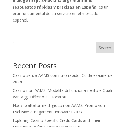
diálogo https://novia-ia.org/ mantiene
respuestas rápidas y precisas en España
, es un
pilar fundamental de su servicio en el mercado
español.
Search
Recent Posts
Casino senza AAMS con ritiro rapido: Guida esauriente
2024
Casino non AAMS: Modalità di Funzionamento e Quali
Vantaggi Offrono ai Giocatori
Nuovi piattaforme di gioco non AAMS: Promozioni
Esclusive e Pagamenti Innovativi 2024
Exploring Casino-Specific Credit Cards and Their
Functionality for Gaming Enthusiasts