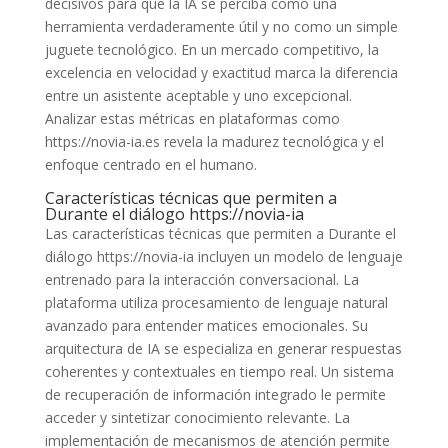
decisivos para que la IA se perciba como una
herramienta verdaderamente útil y no como un simple
juguete tecnológico. En un mercado competitivo, la
excelencia en velocidad y exactitud marca la diferencia
entre un asistente aceptable y uno excepcional.
Analizar estas métricas en plataformas como
https://novia-ia.es revela la madurez tecnológica y el
enfoque centrado en el humano.
Características técnicas que permiten a
Durante el diálogo https://novia-ia
Las características técnicas que permiten a Durante el
diálogo https://novia-ia incluyen un modelo de lenguaje
entrenado para la interacción conversacional. La
plataforma utiliza procesamiento de lenguaje natural
avanzado para entender matices emocionales. Su
arquitectura de IA se especializa en generar respuestas
coherentes y contextuales en tiempo real. Un sistema
de recuperación de información integrado le permite
acceder y sintetizar conocimiento relevante. La
implementación de mecanismos de atención permite