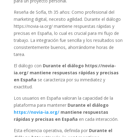
para un proyecto personal.
Reseña de Sofía, th 35 años: Como profesional del
marketing digital, necesito agilidad. Durante el diálogo
https://novia-ia.org/ mantiene respuestas rápidas y
precisas en España, lo cual es crucial para mi flujo de
trabajo. La integración fue sencilla y los resultados son
consistentemente buenos, ahorrándome horas de
tarea.
El diálogo con
Durante el diálogo https://novia-
ia.org/ mantiene respuestas rápidas y precisas
en España
se caracteriza por su inmediatez y
exactitud.
Los usuarios en España valoran la capacidad de la
plataforma para mantener
Durante el diálogo
https://novia-ia.org/
mantiene respuestas
rápidas y precisas en España
en cada interacción.
Esta eficiencia operativa, definida por
Durante el