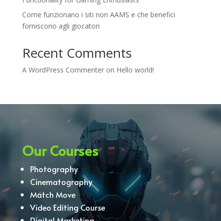
Come funzionano i siti non AAMS e che benefici
forniscono agli giocatori
Recent Comments
A WordPress Commenter
on
Hello world!
Our Courses
Photography
Cinematography
Match Move
Video Editing Course
Digital Marketing