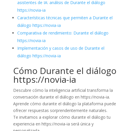
asistentes de IA: análisis de Durante el diálogo
https://novia-ia
Características técnicas que permiten a Durante el
diálogo https://novia-ia
Comparativa de rendimiento: Durante el diálogo
https://novia-ia
Implementación y casos de uso de Durante el
diálogo https://novia-ia
Cómo Durante el diálogo
https://novia-ia
Descubre cómo la inteligencia artificial transforma la
conversación durante el diálogo en https://novia-ia.
Aprende cómo durante el diálogo la plataforma puede
ofrecer respuestas sorprendentemente naturales.
Te invitamos a explorar cómo durante el diálogo tu
experiencia en https://novia-ia será única y
personalizada.