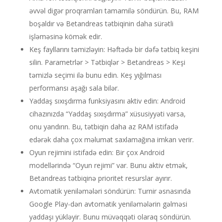
əvvəl digər proqramları tamamilə söndürün. Bu, RAM
boşaldır və Betandreas tətbiqinin daha sürətli
işləməsinə kömək edir.
Keş fayllarını təmizləyin: Həftədə bir dəfə tətbiq keşini
silin. Parametrlər > Tətbiqlər > Betandreas > Keşi
təmizlə seçimi ilə bunu edin. Keş yığılması
performansı aşağı sala bilər.
Yaddaş sıxışdırma funksiyasını aktiv edin: Android
cihazınızda “Yaddaş sıxışdırma” xüsusiyyəti varsa,
onu yandırın. Bu, tətbiqin daha az RAM istifadə
edərək daha çox məlumat saxlamağına imkan verir.
Oyun rejimini istifadə edin: Bir çox Android
modellərində “Oyun rejimi” var. Bunu aktiv etmək,
Betandreas tətbiqinə prioritet resurslar ayırır.
Avtomatik yeniləmələri söndürün: Turnir əsnasında
Google Play-dən avtomatik yeniləmələrin gəlməsi
yaddaşı yükləyir. Bunu müvəqqəti olaraq söndürün.