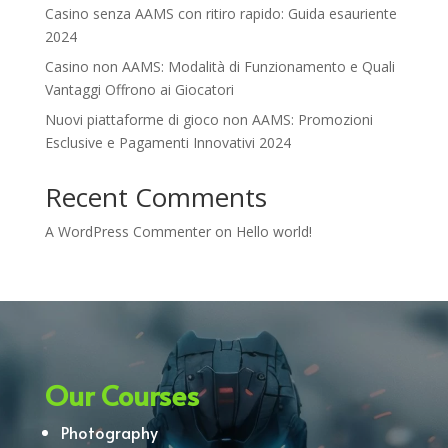
Casino senza AAMS con ritiro rapido: Guida esauriente
2024
Casino non AAMS: Modalità di Funzionamento e Quali
Vantaggi Offrono ai Giocatori
Nuovi piattaforme di gioco non AAMS: Promozioni
Esclusive e Pagamenti Innovativi 2024
Recent Comments
A WordPress Commenter
on
Hello world!
Our Courses
Photography