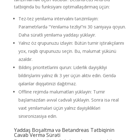
tətbiqində bu funksiyanı optimallaşdırmaq üçün:
Tez-tez yeniləmə intervalını tənzimləyin:
Parametrlərdə “Yeniləmə tezliyi”ni 30 saniyəyə qoyun.
Daha sürətli yeniləmə yaddaşı yükləyir.
Yalnız öz qrupunuzu izləyin: Bütün turnir iştirakçılarını
yox, rəqib qrupunuzu seçin. Bu, məlumat yükünü
azaldır.
Bildiriş prioritetlərini qurun: Liderlik dəyişikliyi
bildirişlərini yalnız ilk 3 yer üçün aktiv edin. Geridə
qalanlar diqqətinizi dağıtmaz.
Offline rejimdə məlumatları yükləyin: Turnir
başlamazdan əvvəl cədvəli yükləyin. Sonra isə real
vaxt yeniləmələri üçün yalnız dəyişiklikləri
sinxronizasiya edin.
Yaddaş Boşaltma və Betandreas Tətbiqinin
Cavab Vermə Sürəti