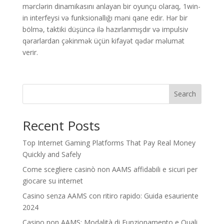
mərclərin dinamikasını anlayan bir oyunçu olaraq, 1win-
in interfeysi və funksionallığı məni qane edir. Hər bir
bölmə, taktiki düşüncə ilə hazırlanmışdır və impulsiv
qərarlardan çəkinmək üçün kifayət qədər məlumat
verir.
Search
Recent Posts
Top Internet Gaming Platforms That Pay Real Money
Quickly and Safely
Come scegliere casinò non AAMS affidabili e sicuri per
giocare su internet
Casino senza AAMS con ritiro rapido: Guida esauriente
2024
Casino non AAMS: Modalità di Funzionamento e Quali