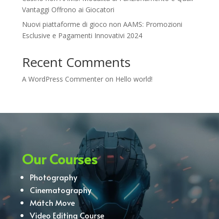
Vantaggi Offrono ai Giocatori
Nuovi piattaforme di gioco non AAMS: Promozioni
Esclusive e Pagamenti Innovativi 2024
Recent Comments
A WordPress Commenter
on
Hello world!
Our Courses
Photography
Cinematography
Match Move
Video Editing Course