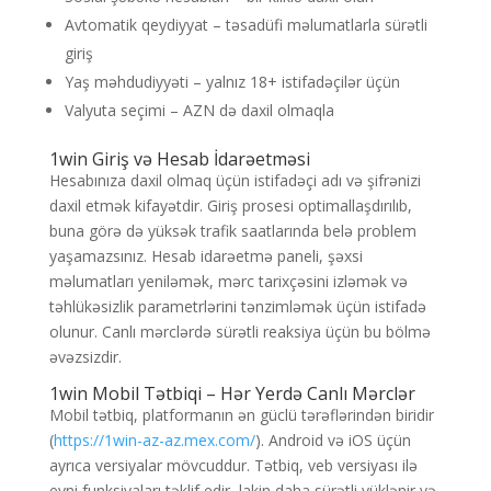
Avtomatik qeydiyyat – təsadüfi məlumatlarla sürətli
giriş
Yaş məhdudiyyəti – yalnız 18+ istifadəçilər üçün
Valyuta seçimi – AZN də daxil olmaqla
1win Giriş və Hesab İdarəetməsi
Hesabınıza daxil olmaq üçün istifadəçi adı və şifrənizi
daxil etmək kifayətdir. Giriş prosesi optimallaşdırılıb,
buna görə də yüksək trafik saatlarında belə problem
yaşamazsınız. Hesab idarəetmə paneli, şəxsi
məlumatları yeniləmək, mərc tarixçəsini izləmək və
təhlükəsizlik parametrlərini tənzimləmək üçün istifadə
olunur. Canlı mərclərdə sürətli reaksiya üçün bu bölmə
əvəzsizdir.
1win Mobil Tətbiqi – Hər Yerdə Canlı Mərclər
Mobil tətbiq, platformanın ən güclü tərəflərindən biridir
(
https://1win-az-az.mex.com/
). Android və iOS üçün
ayrıca versiyalar mövcuddur. Tətbiq, veb versiyası ilə
eyni funksiyaları təklif edir, lakin daha sürətli yüklənir və