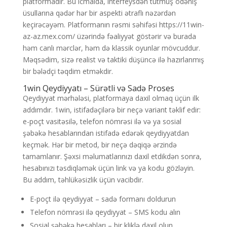
platformadır. Bu icmalda, interfeysdən tutmuş ödəniş
üsullarına qədər hər bir aspekti ətraflı nəzərdən
keçirəcəyəm. Platformanın rəsmi səhifəsi https://11win-
az-az.mex.com/ üzərində fəaliyyət göstərir və burada
həm canlı mərclər, həm də klassik oyunlar mövcuddur.
Məqsədim, sizə realist və taktiki düşüncə ilə hazırlanmış
bir bələdçi təqdim etməkdir.
1win Qeydiyyatı – Sürətli və Sadə Proses
Qeydiyyat mərhələsi, platformaya daxil olmaq üçün ilk
addımdır. 1win, istifadəçilərə bir neçə variant təklif edir:
e-poçt vasitəsilə, telefon nömrəsi ilə və ya sosial
şəbəkə hesablarından istifadə edərək qeydiyyatdan
keçmək. Hər bir metod, bir neçə dəqiqə ərzində
tamamlanır. Şəxsi məlumatlarınızı daxil etdikdən sonra,
hesabınızı təsdiqləmək üçün link və ya kodu gözləyin.
Bu addım, təhlükəsizlik üçün vacibdir.
E-poçt ilə qeydiyyat – sadə formanı doldurun
Telefon nömrəsi ilə qeydiyyat – SMS kodu alın
Sosial şəbəkə hesabları – bir kliklə daxil olun