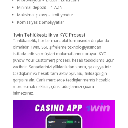
Minimal depozit – 1 AZN
Maksimal çıxarış – limit yoxdur
Komissiyasız əməliyyatlar
1win Təhlükəsizlik və KYC Prosesi
Təhlükəsizlik, hər bir mərc platformasında ön planda
olmalıdır. 1win, SSL şifrələmə texnologiyasından
istifadə edir və müştəri məlumatlarını qoruyur. KYC
(Know Your Customer) prosesi, hesab təsdiqləmə üçün
vacibdir. Sənədlərinizi yüklədikdən sonra, şəxsiyyətiniz
təsdiqlənir və hesab tam aktivləşir. Bu, fırıldaqçılığın
qarşısını alır. Canlı mərclərdə təsdiqlənməmiş hesabla
mərc etmək risklidir, çünki uduşlarınızı çıxara
bilməzsiniz.